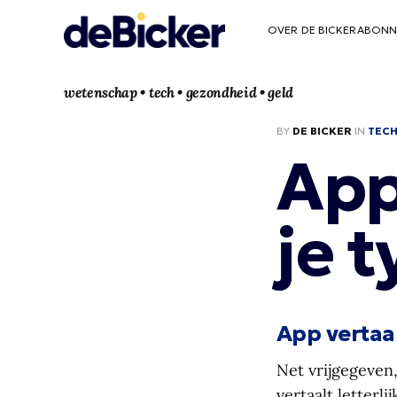
OVER DE BICKER
ABONN
wetenschap • tech • gezondheid • geld
BY
DE BICKER
IN
TEC
App
je t
App vertaal
Net vrijgegeven
vertaalt letterli