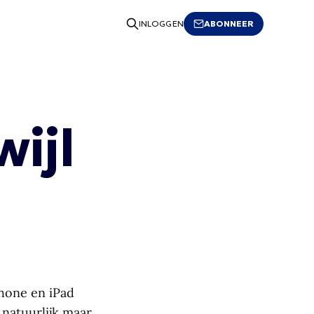
ABONNEER
INLOGGEN
wijl
hone en iPad
is natuurlijk maar