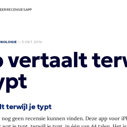
EER
RECENSIES
APP
HNOLOGIE
—
3 OKT. 2014
 vertaalt ter
ypt
t terwijl je typt
, nog geen recensie kunnen vinden. Deze app voor iP
jk wat je typt, terwijl je typt, in één van 44 talen. Het 