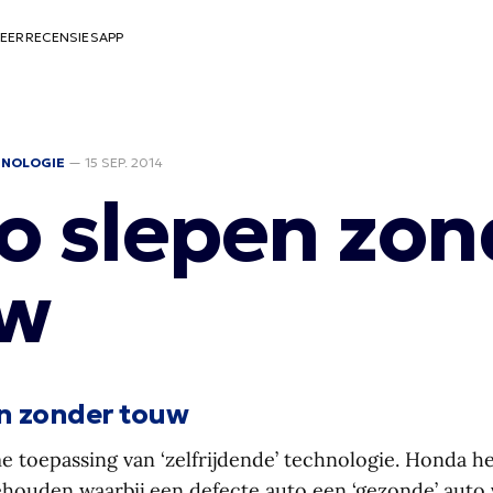
EER
RECENSIES
APP
HNOLOGIE
—
15 SEP. 2014
o slepen zon
w
n zonder touw
e toepassing van ‘zelfrijdende’ technologie. Honda h
houden waarbij een defecte auto een ‘gezonde’ auto 