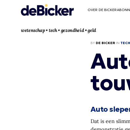
OVER DE BICKER
ABONN
wetenschap • tech • gezondheid • geld
BY
DE BICKER
IN
TEC
Aut
tou
Auto slepe
Dat is een slimm
demonstratie ge