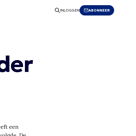
ABONNEER
INLOGGEN
der
eeft een
volgde. De