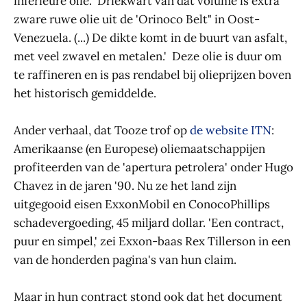
inferieure olie. 'Driekwart van dat volume is extra
zware ruwe olie uit de 'Orinoco Belt" in Oost-
Venezuela. (...) De dikte komt in de buurt van asfalt,
met veel zwavel en metalen.' Deze olie is duur om
te raffineren en is pas rendabel bij olieprijzen boven
het historisch gemiddelde.
Ander verhaal, dat Tooze trof op
de website ITN
:
Amerikaanse (en Europese) oliemaatschappijen
profiteerden van de 'apertura petrolera' onder Hugo
Chavez in de jaren '90. Nu ze het land zijn
uitgegooid eisen ExxonMobil en ConocoPhillips
schadevergoeding, 45 miljard dollar. 'Een contract,
puur en simpel,' zei Exxon-baas Rex Tillerson in een
van de honderden pagina's van hun claim.
Maar in hun contract stond ook dat het document