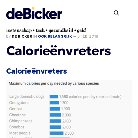
wetenschap • tech • gezondheid • geld
BY
DE BICKER
IN
OOK BELANGRIJK
—
5 FEB. 2018
Calorieënvreters
Calorieënvreters