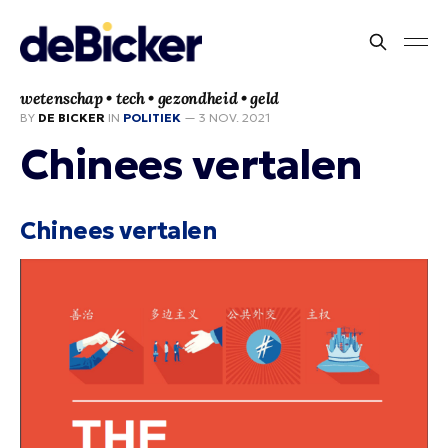
wetenschap • tech • gezondheid • geld
BY
DE BICKER
IN
POLITIEK
—
3 NOV. 2021
Chinees vertalen
Chinees vertalen