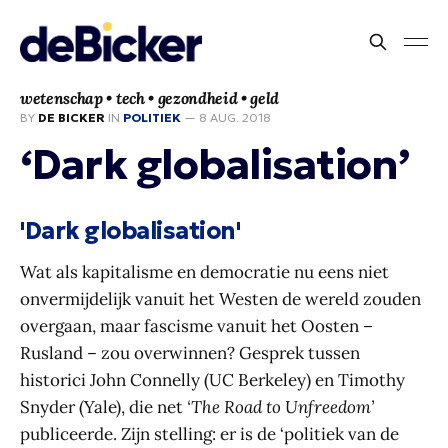
wetenschap • tech • gezondheid • geld
BY
DE BICKER
IN
POLITIEK
—
8 AUG. 2018
‘Dark globalisation’
'Dark globalisation'
Wat als kapitalisme en democratie nu eens niet
onvermijdelijk vanuit het Westen de wereld zouden
overgaan, maar fascisme vanuit het Oosten –
Rusland – zou overwinnen? Gesprek tussen
historici John Connelly (UC Berkeley) en Timothy
Snyder (Yale), die net
‘The Road to Unfreedom’
publiceerde. Zijn stelling: er is de ‘politiek van de