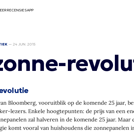
EER
RECENSIES
APP
TIEK
—
24 JUN. 2015
zonne-revolu
evolutie
an Bloomberg, vooruitblik op de komende 25 jaar, be
ker-lezers. Enkele hoogtepunten: de prijs van een en
nnepanelen zal halveren in de komende 25 jaar. Maar 
ie komt vooral van huishoudens die zonnepanelen i