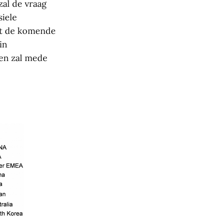
zal de vraag
siele
kt de komende
in
 en zal mede