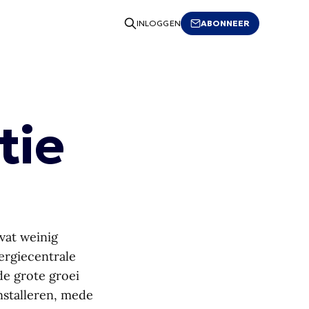
ABONNEER
INLOGGEN
tie
vat weinig
ergiecentrale
de grote groei
nstalleren, mede