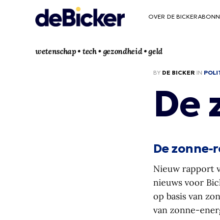
OVER DE BICKER
ABONN
wetenschap • tech • gezondheid • geld
BY
DE BICKER
IN
POLI
De 
De zonne-r
Nieuw rapport v
nieuws voor Bic
op basis van zo
van zonne-energ