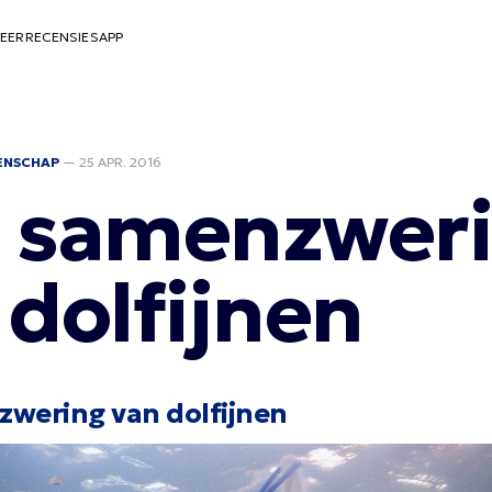
EER
RECENSIES
APP
ENSCHAP
—
25 APR. 2016
 samenzwer
 dolfijnen
wering van dolfijnen