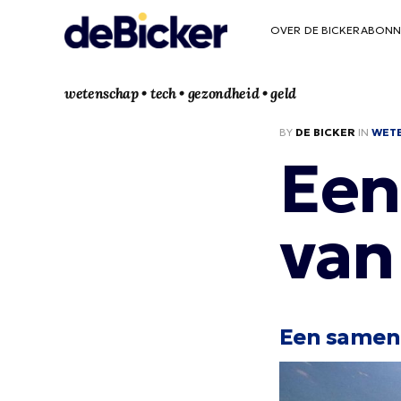
OVER DE BICKER
ABONN
wetenschap • tech • gezondheid • geld
BY
DE BICKER
IN
WET
Een
van
Een samenz