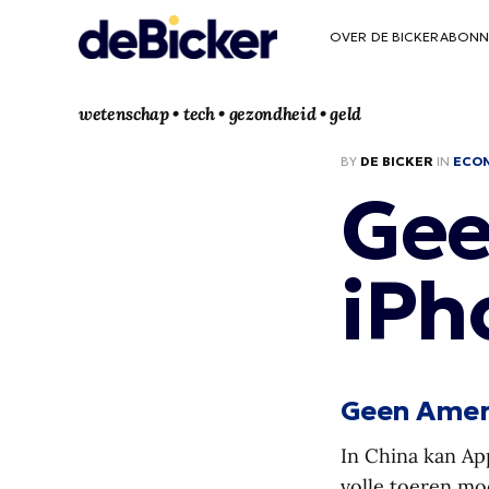
OVER DE BICKER
ABONN
wetenschap • tech • gezondheid • geld
BY
DE BICKER
IN
ECO
Gee
iPh
Geen Amer
In China kan Ap
volle toeren mo