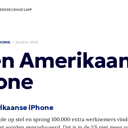
EER
RECENSIES
APP
NOMIE
—
25 NOV. 2016
n Amerikaa
one
ikaanse iPhone
ple op stel en sprong 100.000 extra werknemers vind
et worden geproduceerd. Dat is in de VS niet meer