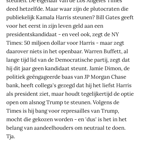
steunen. De eigenaar van de Los Angeles Times
deed hetzelfde. Maar waar zijn de plutocraten die
publiekelijk Kamala Harris steunen? Bill Gates geeft
voor het eerst in zijn leven geld aan een
presidentskandidaat - en veel ook, zegt de NY
Times: 50 miljoen dollar voor Harris - maar zegt
daarover niets in het openbaar. Warren Buffett, al
lange tijd lid van de Democratische partij, zegt dat
hij dit jaar geen kandidaat steunt. Jamie Dimon, de
politiek geëngageerde baas van JP Morgan Chase
bank, heeft collega's gezegd dat hij het liefst Harris
als president ziet, maar houdt tegelijkertijd de optie
open om alsnog Trump te steunen. Volgens de
Times is hij bang voor represailles van Trump,
mocht die gekozen worden - en 'dus' is het in het
belang van aandeelhouders om neutraal te doen.
Tja.