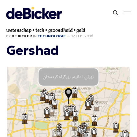
wetenschap • tech • gezondheid • geld
BY
DE BICKER
IN
TECHNOLOGIE
—
12 FEB. 2016
Gershad