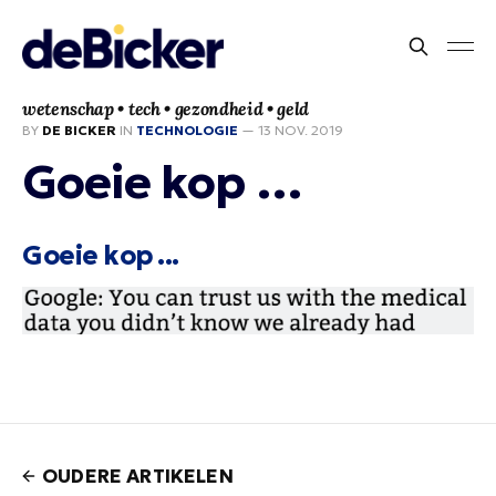
wetenschap • tech • gezondheid • geld
BY
DE BICKER
IN
TECHNOLOGIE
—
13 NOV. 2019
Goeie kop …
Goeie kop ...
OUDERE ARTIKELEN