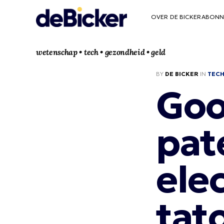
OVER DE BICKER
ABONN
wetenschap • tech • gezondheid • geld
BY
DE BICKER
IN
TEC
Goo
pat
ele
tat