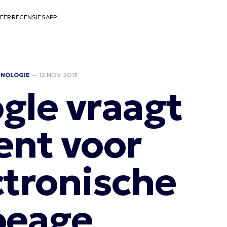
EER
RECENSIES
APP
HNOLOGIE
—
12 NOV. 2013
gle vraagt
ent voor
ctronische
oeage