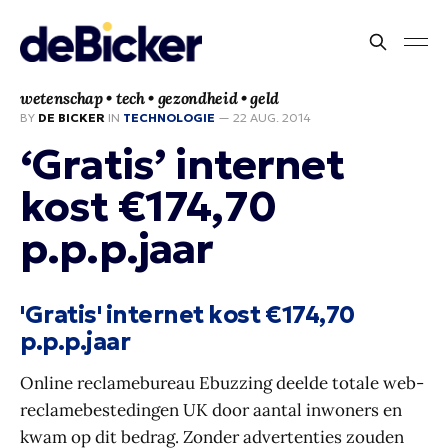
wetenschap • tech • gezondheid • geld
BY
DE BICKER
IN
TECHNOLOGIE
—
22 AUG. 2014
‘Gratis’ internet
kost €174,70
p.p.p.jaar
'Gratis' internet kost €174,70
p.p.p.jaar
Online reclamebureau Ebuzzing deelde totale web-
reclamebestedingen UK door aantal inwoners en
kwam op dit bedrag. Zonder advertenties zouden