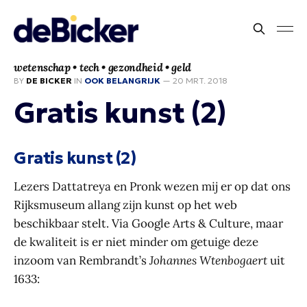
wetenschap • tech • gezondheid • geld
BY
DE BICKER
IN
OOK BELANGRIJK
—
20 MRT. 2018
Gratis kunst (2)
Gratis kunst (2)
Lezers Dattatreya en Pronk wezen mij er op dat ons
Rijksmuseum allang zijn kunst op het web
beschikbaar stelt. Via Google Arts & Culture, maar
de kwaliteit is er niet minder om getuige deze
inzoom van Rembrandt’s
Johannes Wtenbogaert
uit
1633: