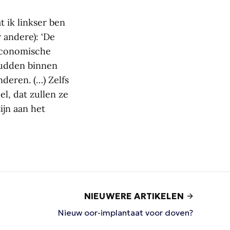
t ik linkser ben
 andere): ‘De
economische
hudden binnen
nderen. (…) Zelfs
l, dat zullen ze
ijn aan het
NIEUWERE ARTIKELEN
Nieuw oor-implantaat voor doven?