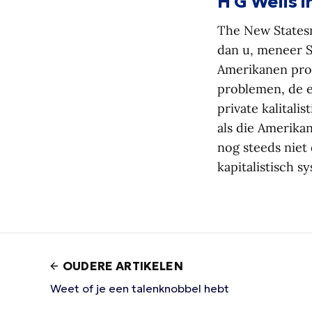
H G Wells i
The New Statesma
dan u, meneer St
Amerikanen pro
problemen, de e
private kalitali
als die Amerikan
nog steeds niet 
kapitalistisch sy
OUDERE ARTIKELEN
Weet of je een talenknobbel hebt