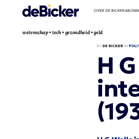
OVER DE BICKER
ABONN
wetenschap • tech • gezondheid • geld
BY
DE BICKER
IN
POLI
H G
int
(19