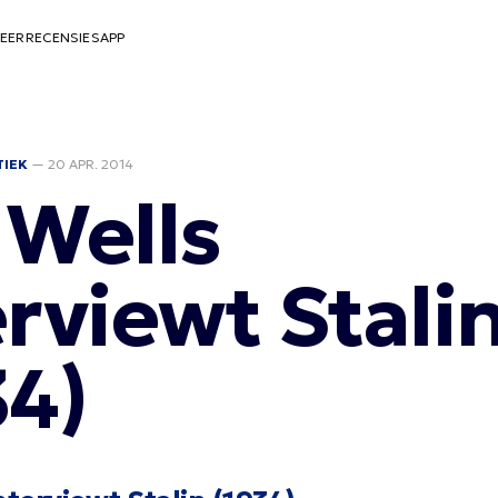
EER
RECENSIES
APP
TIEK
—
20 APR. 2014
 Wells
erviewt Stali
34)