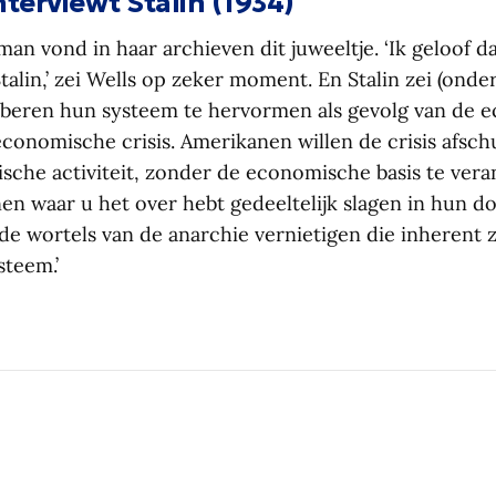
nterviewt Stalin (1934)
n vond in haar archieven dit juweeltje. ‘Ik geloof da
alin,’ zei Wells op zeker moment. En Stalin zei (onder
beren hun systeem te hervormen als gevolg van de 
conomische crisis. Amerikanen willen de crisis afsc
stische activiteit, zonder de economische basis te vera
en waar u het over hebt gedeeltelijk slagen in hun doe
de wortels van de anarchie vernietigen die inherent z
steem.’