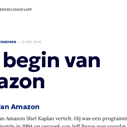
EER
RECENSIES
APP
ERNEMEN
—
12 SEP. 2016
 begin van
azon
 van Amazon
an Amazon Shel Kaplan vertelt. Hij was een programm
Seattle in 1994 op verzoek van Jeff Bezos nog voordat