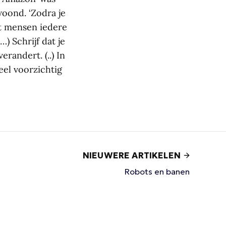
woond. ‘Zodra je
at mensen iedere
) Schrijf dat je
randert. (..) In
eel voorzichtig
NIEUWERE ARTIKELEN
Robots en banen