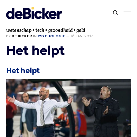
wetenschap • tech • gezondheid • geld
BY
DE BICKER
IN
PSYCHOLOGIE
—
16 JAN. 2017
Het helpt
Het helpt