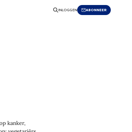
ABONNEER
INLOGGEN
 op kanker,
p: vegetariërs