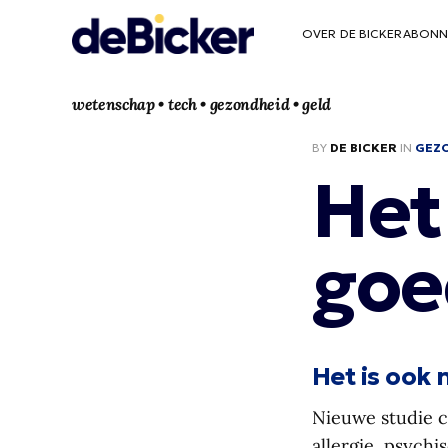
OVER DE BICKER
ABONN
wetenschap • tech • gezondheid • geld
BY
DE BICKER
IN
GEZ
Het
goe
Het is ook 
Nieuwe studie c
allergie, psych