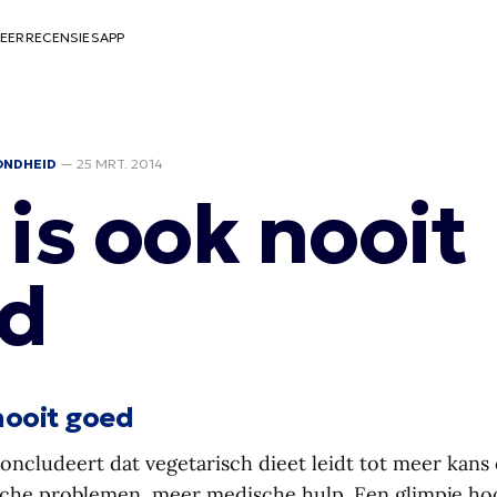
EER
RECENSIES
APP
ONDHEID
—
25 MRT. 2014
 is ook nooit
d
nooit goed
oncludeert dat vegetarisch dieet leidt tot meer kans
ische problemen, meer medische hulp. Een glimpje hoo