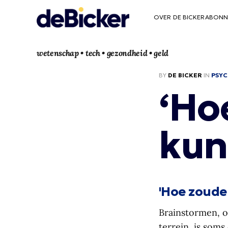
OVER DE BICKER
ABONN
wetenschap • tech • gezondheid • geld
BY
DE BICKER
IN
PSYC
‘Ho
kun
'Hoe zouden
Brainstormen, 
terrein, is soms