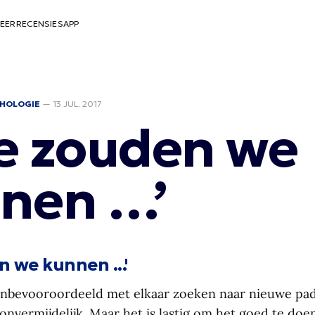
EER
RECENSIES
APP
HOLOGIE
—
13 JUL. 2017
e zouden we
nen …’
 we kunnen ...'
onbevooroordeeld met elkaar zoeken naar nieuwe pa
 onvermijdelijk. Maar het is lastig om het goed te doen