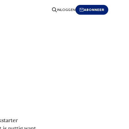
ABONNEER
INLOGGEN
kstarter
 is nuttig want