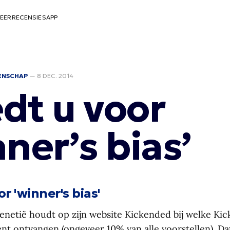
EER
RECENSIES
APP
ENSCHAP
—
8 DEC. 2014
dt u voor
ner’s bias’
r 'winner's bias'
Venetië houdt op zijn website Kickended bij welke Kic
nt ontvangen (ongeveer 10% van alle voorstellen). Dat