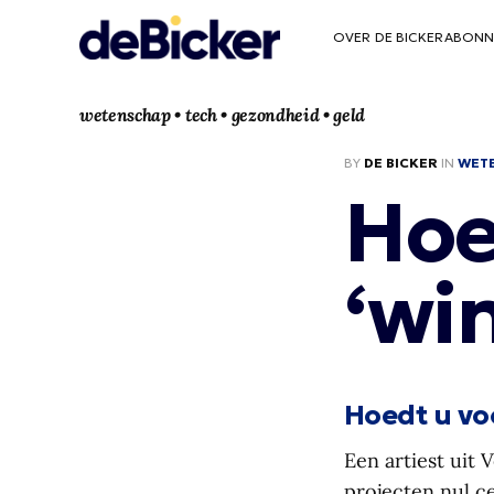
OVER DE BICKER
ABONN
wetenschap • tech • gezondheid • geld
BY
DE BICKER
IN
WET
Hoe
‘win
Hoedt u voo
Een artiest uit 
projecten nul ce