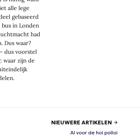
et alle lege
rdeel gebaseerd
e bus in Londen
 luchtmacht had
. Dus waar?
– dus voorstel
 waar zijn de
iteindelijk
delen.
NIEUWERE ARTIKELEN
AI voor de hoi polloi