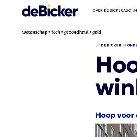
OVER DE BICKER
ABONN
wetenschap • tech • gezondheid • geld
BY
DE BICKER
IN
OND
Hoo
win
Hoop voor 