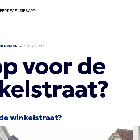
EER
RECENSIES
APP
ERNEMEN
—
4 SEP. 2017
p voor de
kelstraat?
de winkelstraat?