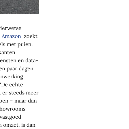
uderwetse
et Amazon
zoekt
els met puien.
 kanten
iensten en data-
 een paar dagen
menwerking
 “De echte
et er steeds meer
doen – maar dan
 showrooms
 vastgoed
n omzet, is dan