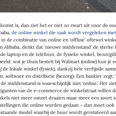
komst is, dan ziet het er niet zo zwart uit voor de o
ibaba,
de online winkel die vaak wordt vergeleken m
in de combinatie van online en ‘offline’ oftewel wink
an Alibaba, denkt dat ‘nieuwe middenstand’ de sterke
de laptop en de telefoon, de fysieke winkel, bezorgd
beeld: wat je thuis bestelt bij Walmart (online) kun je
ij de lokale winkel (fysiek), dankzij hele verfijnde sa
, software en distributie (bezorg). Een bankier zegt:
de middenstand is waarschijnlijk niet ‘online.’ Het zi
 giganten van de e-commerce de winkelstraat willen 
winkels niet meer omzet draaien maar meer een soort
tellingen die online worden gedaan – dan moet ook
bestaande model waarbij de huur wordt gerelateerd aa