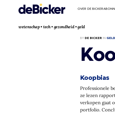
OVER DE BICKER
ABONN
wetenschap • tech • gezondheid • geld
BY
DE BICKER
IN
GEL
Koo
Koopbias
Professionele b
ze lezen rappor
verkopen gaat o
portfolio. Concl