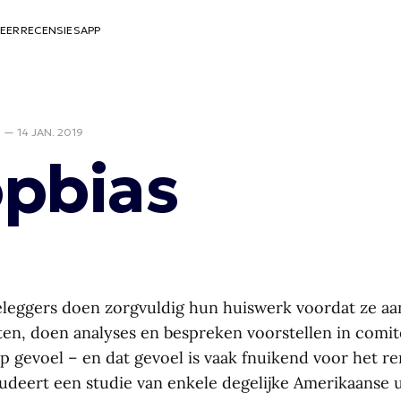
EER
RECENSIES
APP
D
—
14 JAN. 2019
pbias
eleggers doen zorgvuldig hun huiswerk voordat ze a
ten, doen analyses en bespreken voorstellen in comit
p gevoel – en dat gevoel is vaak fnuikend voor het 
udeert een studie van enkele degelijke Amerikaanse u