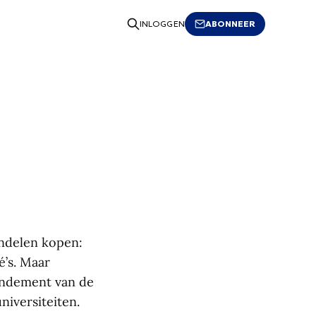
ABONNEER
INLOGGEN
andelen kopen:
é’s. Maar
rendement van de
niversiteiten.