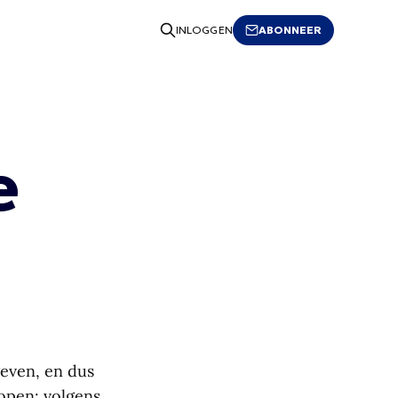
ABONNEER
INLOGGEN
e
geven, en dus
kopen: volgens