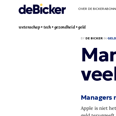
OVER DE BICKER
ABONN
wetenschap • tech • gezondheid • geld
BY
DE BICKER
IN
GEL
Man
veel
Managers me
Apple is niet he
geld teruggeeft