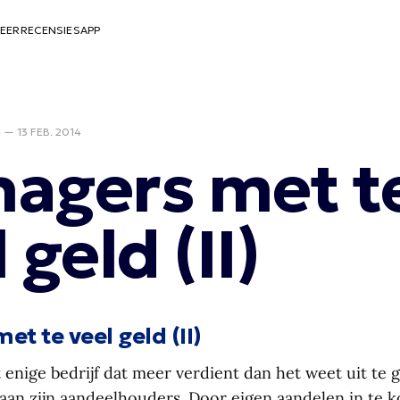
EER
RECENSIES
APP
D
—
13 FEB. 2014
agers met t
 geld (II)
t te veel geld (II)
t enige bedrijf dat meer verdient dan het weet uit te 
 aan zijn aandeelhouders. Door eigen aandelen in te 