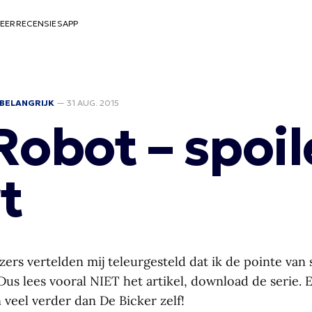
EER
RECENSIES
APP
BELANGRIJK
—
31 AUG. 2015
Robot – spoil
t
zers vertelden mij teleurgesteld dat ik de pointe van 
s lees vooral NIET het artikel, download de serie. Ex
n veel verder dan De Bicker zelf!