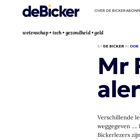
OVER DE BICKER
ABONN
wetenschap • tech • gezondheid • geld
BY
DE BICKER
IN
OOK 
Mr 
aler
Verschillende le
weggegeven …. Du
Bickerlezers zij