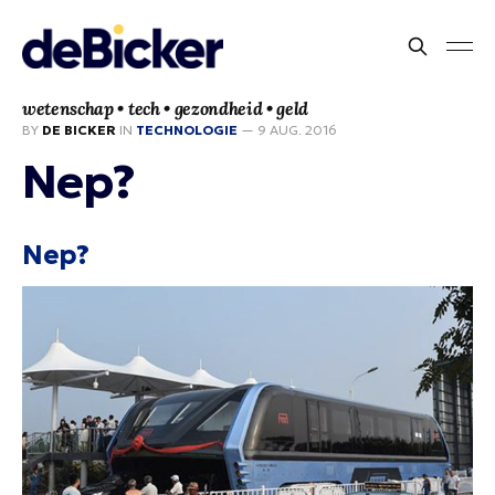
wetenschap • tech • gezondheid • geld
BY
DE BICKER
IN
TECHNOLOGIE
—
9 AUG. 2016
Nep?
Nep?