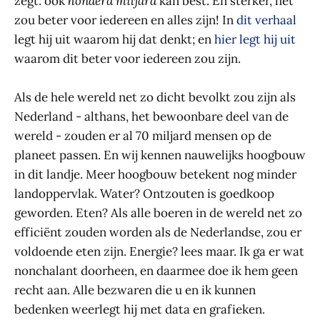
zegt: ook
honderd miljard
kan best. En sterker, het
zou beter voor iedereen en alles zijn! In
dit verhaal
legt hij uit waarom hij dat denkt; en
hier legt hij uit
waarom dit beter voor iedereen zou zijn.
Als de hele wereld net zo dicht bevolkt zou zijn als
Nederland - althans, het bewoonbare deel van de
wereld - zouden er al 70 miljard mensen op de
planeet passen. En wij kennen nauwelijks hoogbouw
in dit landje. Meer hoogbouw betekent nog minder
landoppervlak. Water? Ontzouten is goedkoop
geworden. Eten? Als alle boeren in de wereld net zo
efficiënt zouden worden als de Nederlandse, zou er
voldoende eten zijn. Energie? lees maar. Ik ga er wat
nonchalant doorheen, en daarmee doe ik hem geen
recht aan. Alle bezwaren die u en ik kunnen
bedenken weerlegt hij met data en grafieken.