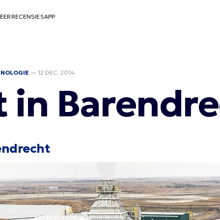
EER
RECENSIES
APP
HNOLOGIE
—
12 DEC. 2014
t in Barendr
rendrecht