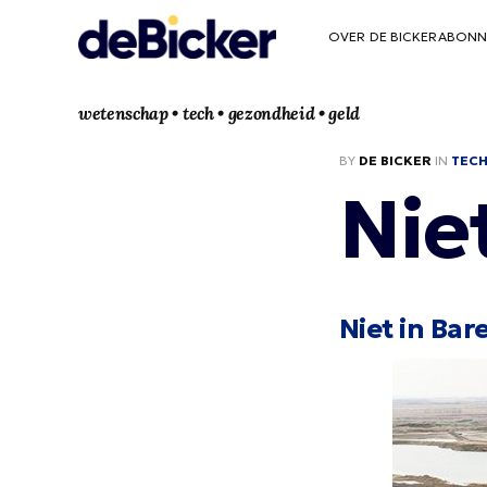
OVER DE BICKER
ABONN
wetenschap • tech • gezondheid • geld
BY
DE BICKER
IN
TEC
Nie
Niet in Ba