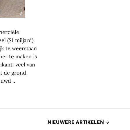
merciële
l ($1 miljard).
jk te weerstaan
ner te maken is
kant: veel van
et de grond
eduwd …
NIEUWERE ARTIKELEN