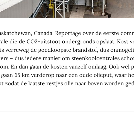
askatchewan, Canada. Reportage over de eerste com
le die de CO2-uitstoot ondergronds opslaat. Kost vee
is verreweg de goedkoopste brandstof, dus onmogeli
ers – dus iedere manier om steenkoolcentrales scho
om. En dan gaan de kosten vanzelf omlaag. Ook wel pi
n gaan 65 km verderop naar een oude olieput, waar h
 zodat de laatste restjes olie naar boven worden g