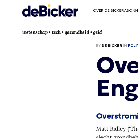
OVER DE BICKER
ABONN
wetenschap • tech • gezondheid • geld
BY
DE BICKER
IN
POLI
Ove
Eng
Overstrom
Matt Ridley (‘Th
slecht grondbe