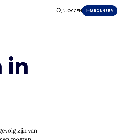
ABONNEER
INLOGGEN
 in
gevolg zijn van
mmen moeten