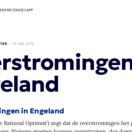
EER
RECENSIES
APP
TIEK
—
13 JAN. 2016
rstromingen
eland
ingen in Engeland
e Rational Optimist’) zegt dat de overstromingen het 
heer. Rivieren moeten kunnen overstromen, dus da