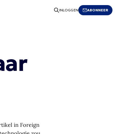
ABONNEER
INLOGGEN
aar
tikel in Foreign
: technologie zou