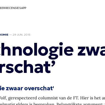
EER
RECENSIES
APP
NOMIE
—
29 JUN. 2015
chnologie zw
rschat’
ie zwaar overschat'
lf, gerespecteerd columnist van de FT. Hier is het ar
egelmatig elders is besproken. Belangrijkste argument