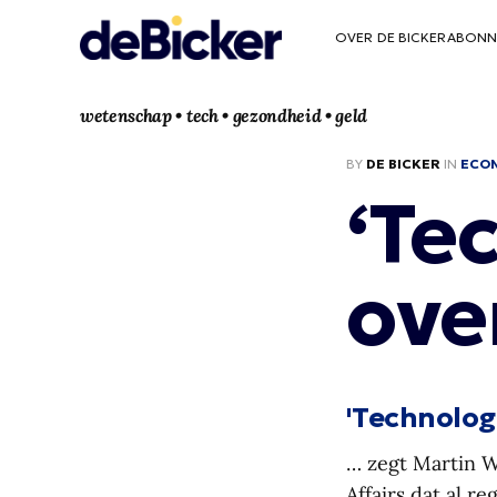
OVER DE BICKER
ABONN
wetenschap • tech • gezondheid • geld
BY
DE BICKER
IN
ECO
‘Te
ove
'Technolog
… zegt Martin Wo
Affairs dat al r