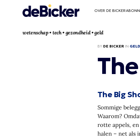
OVER DE BICKER
ABONN
wetenschap • tech • gezondheid • geld
BY
DE BICKER
IN
GEL
The
The Big Sho
Sommige beleggi
Waarom? Omdat d
rotte appels, en
halen – net als