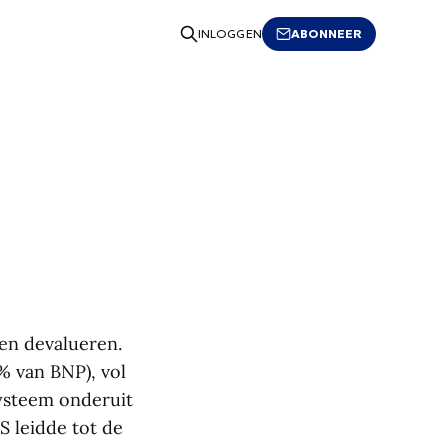
ABONNEER
INLOGGEN
en devalueren.
% van BNP), vol
systeem onderuit
S leidde tot de