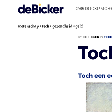
OVER DE BICKER
ABONN
wetenschap • tech • gezondheid • geld
BY
DE BICKER
IN
TEC
Toc
Toch een e