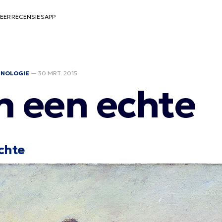
EER
RECENSIES
APP
HNOLOGIE
—
30 MRT. 2015
h een echte
chte