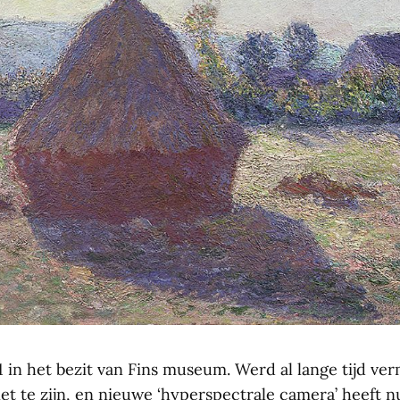
91 in het bezit van Fins museum. Werd al lange tijd v
t te zijn, en nieuwe ‘hyperspectrale camera’ heeft nu