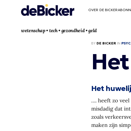
OVER DE BICKER
ABONN
wetenschap • tech • gezondheid • geld
BY
DE BICKER
IN
PSYC
Het
Het huweli
…. heeft zo veel
misdadig dat int
zoals verkeersv
maken zijn simpe