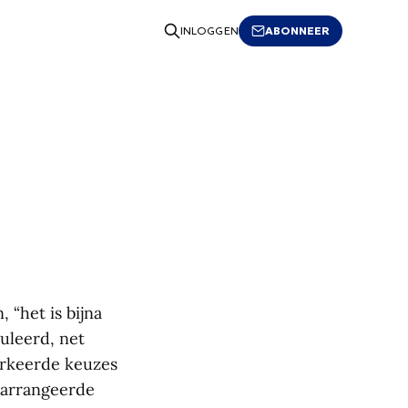
ABONNEER
INLOGGEN
 “het is bijna
uleerd, net
erkeerde keuzes
gearrangeerde