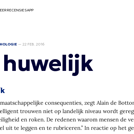
EER
RECENSIES
APP
HOLOGIE
—
22 FEB. 2016
 huwelijk
jk
 maatschappelijke consequenties, zegt Alain de Botton,
elligent trouwen niet op landelijk niveau wordt gereg
eiligheid en roken. De redenen waarom mensen de v
l uit te leggen en te rubriceren.” In reactie op het 