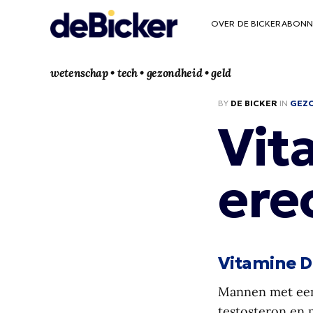
OVER DE BICKER
ABONN
wetenschap • tech • gezondheid • geld
BY
DE BICKER
IN
GEZ
Vit
ere
Vitamine D
Mannen met een 
testosteron en 