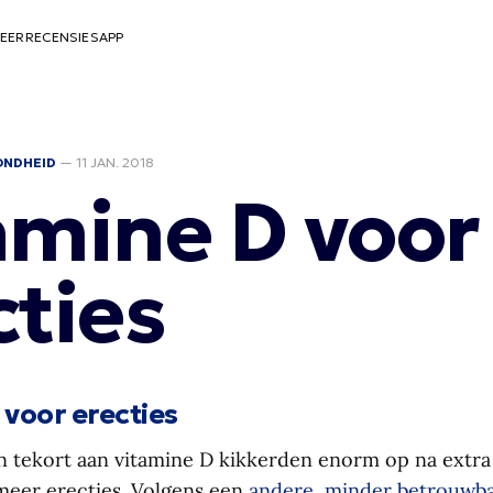
EER
RECENSIES
APP
ONDHEID
—
11 JAN. 2018
amine D voor
cties
 voor erecties
tekort aan vitamine D kikkerden enorm op na extra
meer erecties. Volgens een
andere, minder betrouwb