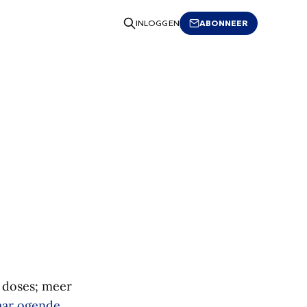
ABONNEER
INLOGGEN
 doses; meer
aar ogende