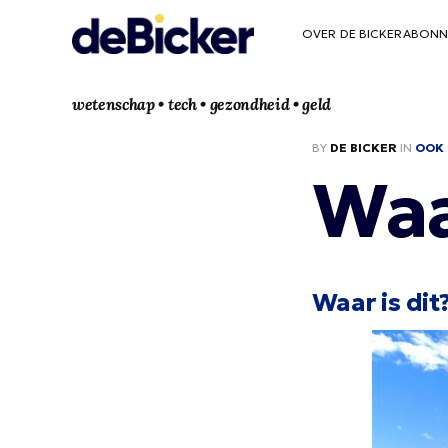
OVER DE BICKER
ABONN
wetenschap • tech • gezondheid • geld
BY
DE BICKER
IN
OOK 
Waa
Waar is dit