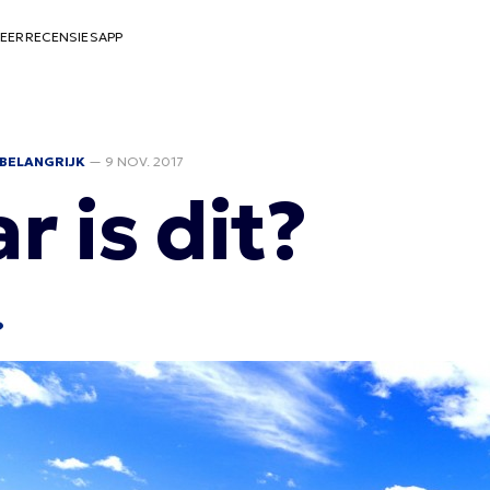
EER
RECENSIES
APP
BELANGRIJK
—
9 NOV. 2017
r is dit?
?