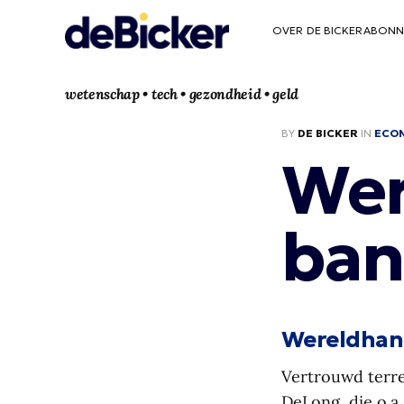
OVER DE BICKER
ABONN
wetenschap • tech • gezondheid • geld
BY
DE BICKER
IN
ECO
Wer
ban
Wereldhan
Vertrouwd terre
DeLong, die o.a