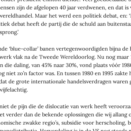
ensen zijn de afgelopen 40 jaar verdwenen, en dat is 
wereldhandel. Maar het werd een politiek debat, en: ‘
tiek debat heeft de partij die de schuld aan buitenst
sprong.’
e ‘blue-collar’ banen vertegenwoordigden bijna de he
werk vlak na de Tweede Wereldoorlog. Nu nog maar 
an die daling, van 45% naar 30%, vond plaats vóór 198
g niet zo’n factor was. En tussen 1980 en 1995 zakte 
at de grote internationale handelsverdragen waren 
ijfelachtig.
iet de pijn die de dislocatie van werk heeft veroorza
t verder dan de bekende oplossingen die wij allang 
omische zwakke regio’s, subsidie voor herscholing, b
ensdistributie. Herverdeling is in de VS nog steeds m