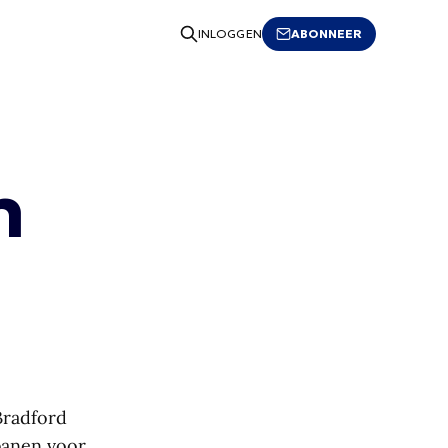
ABONNEER
INLOGGEN
n
Bradford
banen voor