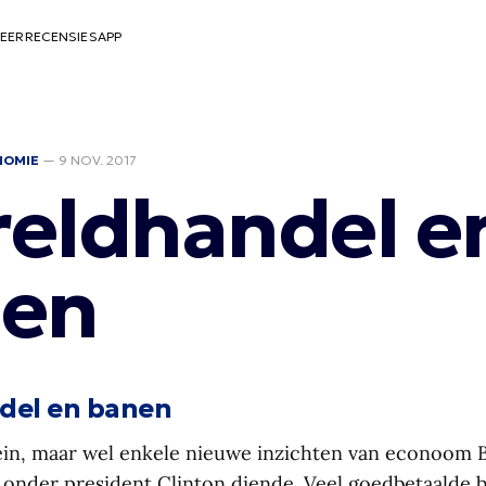
EER
RECENSIES
APP
NOMIE
—
9 NOV. 2017
eldhandel e
en
del en banen
in, maar wel enkele nieuwe inzichten van econoom 
. onder president Clinton diende. Veel goedbetaalde 