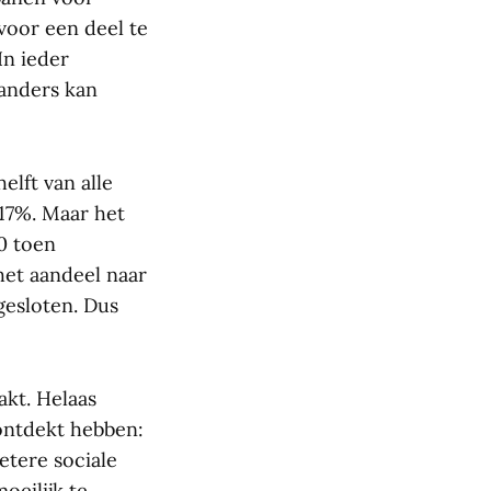
voor een deel te
In ieder
aanders kan
lft van alle
17%. Maar het
0 toen
het aandeel naar
gesloten. Dus
akt. Helaas
ontdekt hebben:
etere sociale
oeilijk te