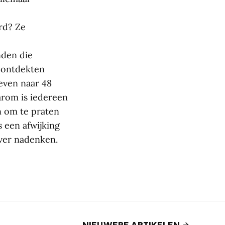
rd? Ze
nden die
e ontdekten
even naar 48
arom is iedereen
n om te praten
s een afwijking
ver nadenken.