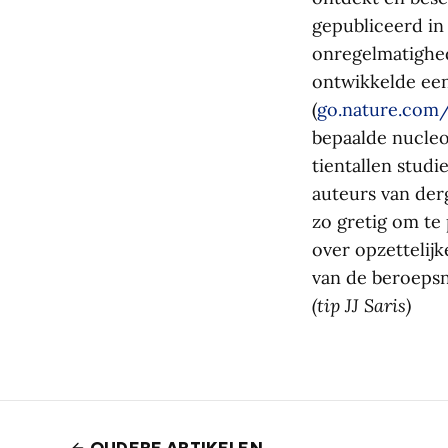
gepubliceerd in
onregelmatighed
ontwikkelde een
(
go.nature.com
bepaalde nucleo
tientallen stud
auteurs van der
zo gretig om te
over opzettelijk
van de beroepsn
(tip JJ Saris)