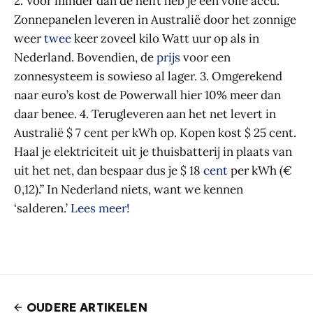
2. Voor minder dan de helft heb je een volle accu.
Zonnepanelen leveren in Australië door het zonnige
weer
twee
keer zoveel kilo Watt uur op als in
Nederland. Bovendien, de
prijs
voor een
zonnesysteem is sowieso al lager. 3. Omgerekend
naar euro’s kost de Powerwall hier 10% meer dan
daar benee. 4. Terugleveren aan het net levert in
Australië $ 7 cent per kWh op. Kopen kost $ 25 cent.
Haal je elektriciteit uit je thuisbatterij in plaats van
uit het net, dan bespaar dus je $ 18
cent
per kWh (€
0,12).” In Nederland niets, want we kennen
‘salderen.’
Lees meer!
OUDERE ARTIKELEN