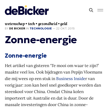
wetenschap • tech • gezondheid • geld
BY
DE BICKER
IN
TECHNOLOGIE
—
22 OKT. 2015
Zonne-energie
Zonne-energie
Het artikel van gisteren ‘Te mooi om waar te zijn?’
maakte veel los. Ook bijdragen van Pepijn Vloemans
die mij wees op een stuk in
Business Inside
r van
vorig jaar: zon kan heel snel goedkoper worden dan
steenkool voor China. Omdat China kolen
importeert uit Australie en dat is duur. Door de
massale investeringen door China in zonne-