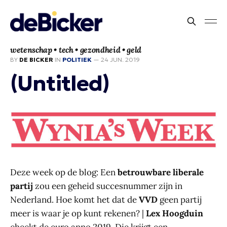
wetenschap • tech • gezondheid • geld
BY
DE BICKER
IN
POLITIEK
—
24 JUN. 2019
(Untitled)
Deze week op de blog: Een
betrouwbare liberale
partij
zou een geheid succesnummer zijn in
Nederland. Hoe komt het dat de
VVD
geen partij
meer is waar je op kunt rekenen? |
Lex Hoogduin
checkt de euro anno 2019. Die krijgt een