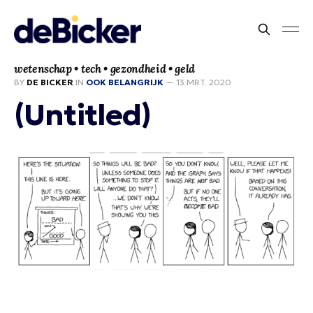
wetenschap • tech • gezondheid • geld
BY
DE BICKER
IN
OOK BELANGRIJK
—
13 MRT. 2020
(Untitled)