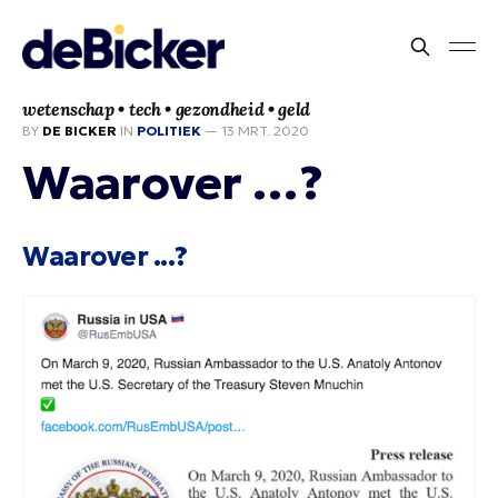
wetenschap • tech • gezondheid • geld
BY
DE BICKER
IN
POLITIEK
—
13 MRT. 2020
Waarover …?
Waarover ...?