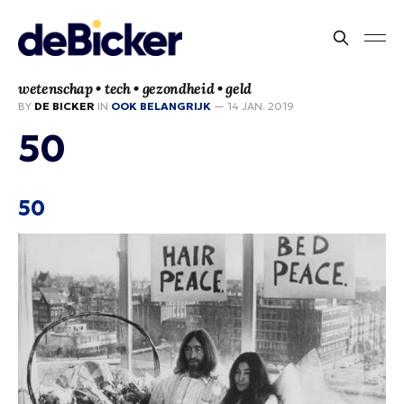
wetenschap • tech • gezondheid • geld
BY
DE BICKER
IN
OOK BELANGRIJK
—
14 JAN. 2019
50
50