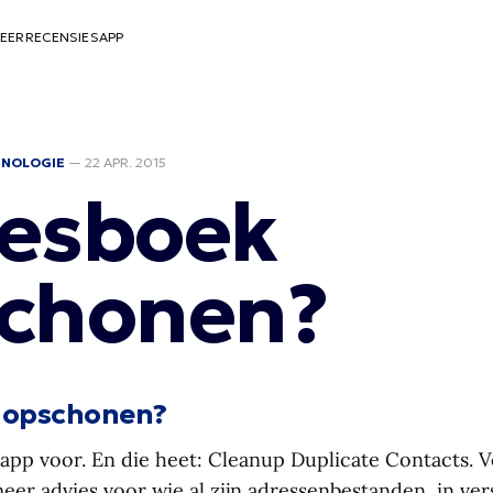
EER
RECENSIES
APP
HNOLOGIE
—
22 APR. 2015
esboek
chonen?
 opschonen?
 app voor. En die heet: Cleanup Duplicate Contacts. V
eer advies voor wie al zijn adressenbestanden, in ver