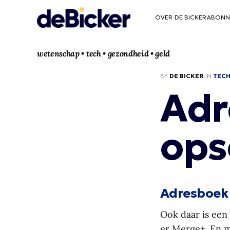
OVER DE BICKER
ABONN
wetenschap • tech • gezondheid • geld
BY
DE BICKER
IN
TEC
Adr
ops
Adresboek
Ook daar is een
er Merge+. En m