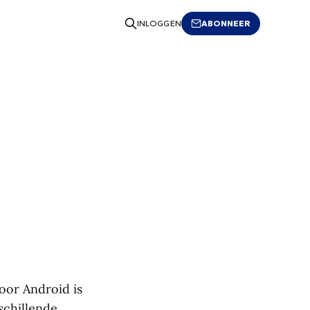
ABONNEER
INLOGGEN
oor Android is
schillende