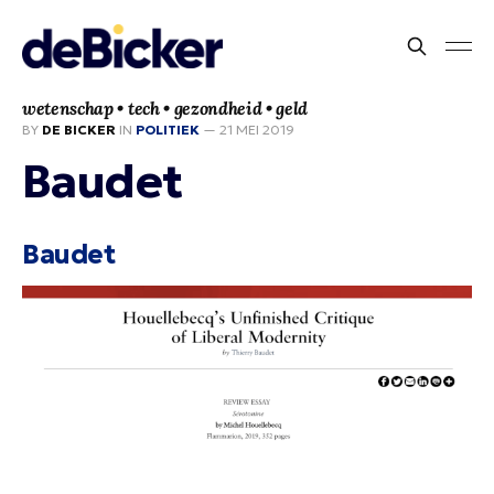
wetenschap • tech • gezondheid • geld
BY
DE BICKER
IN
POLITIEK
—
21 MEI 2019
Baudet
Baudet