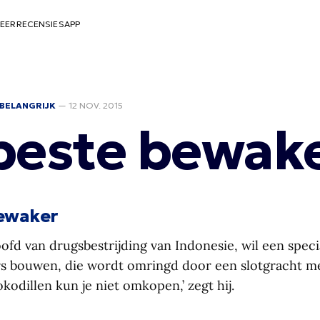
EER
RECENSIES
APP
BELANGRIJK
—
12 NOV. 2015
beste bewak
ewaker
ofd van drugsbestrijding van Indonesie, wil een spec
s bouwen, die wordt omringd door een slotgracht me
okodillen kun je niet omkopen,’ zegt hij.