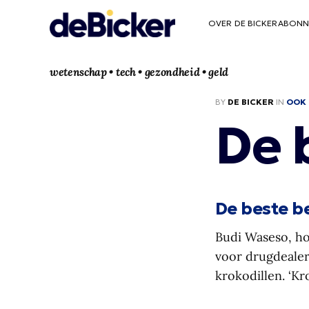
OVER DE BICKER
ABONN
wetenschap • tech • gezondheid • geld
BY
DE BICKER
IN
OOK 
De 
De beste b
Budi Waseso, ho
voor drugdealer
krokodillen. ‘Kr