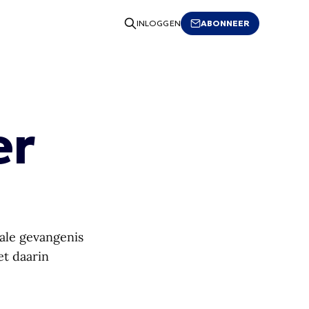
ABONNEER
INLOGGEN
er
iale gevangenis
t daarin