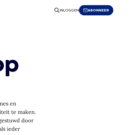
ABONNEER
INLOGGEN
op
ones en
teit te maken.
tgestuwd door
ls ieder