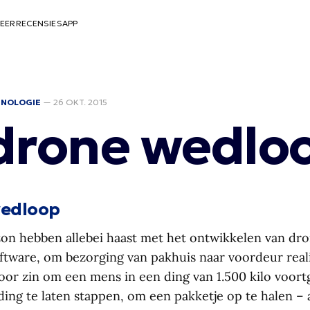
EER
RECENSIES
APP
HNOLOGIE
—
26 OKT. 2015
drone wedlo
wedloop
n hebben allebei haast met het ontwikkelen van dr
ftware, om bezorging van pakhuis naar voordeur reali
voor zin om een mens in een ding van 1.500 kilo voor
ing te laten stappen, om een pakketje op te halen – a