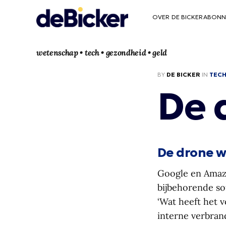
OVER DE BICKER
ABONN
wetenschap • tech • gezondheid • geld
BY
DE BICKER
IN
TEC
De 
De drone 
Google en Amazo
bijbehorende so
‘Wat heeft het 
interne verbrand