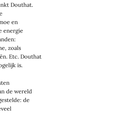
denkt Douthat.
e
rmoe en
e energie
anden:
me, zoals
ën. Etc. Douthat
elijk is.
sten
van de wereld
gestelde: de
eveel