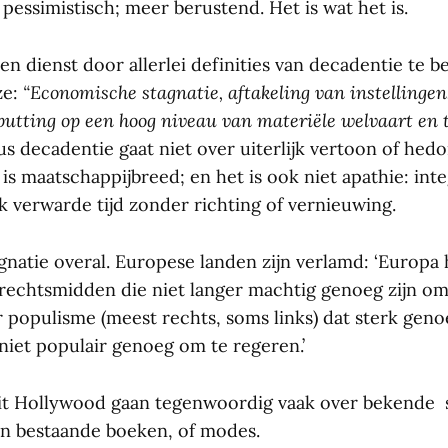
pessimistisch; meer berustend. Het is wat het is.
een dienst door allerlei definities van decadentie te 
ze:
“Economische stagnatie, aftakeling van instellingen
tputting op een hoog niveau van materiële welvaart en 
s decadentie gaat niet over uiterlijk vertoon of hedo
t is maatschappijbreed; en het is ook niet apathie: int
 verwarde tijd zonder richting of vernieuwing.
agnatie overal. Europese landen zijn verlamd: ‘Europa 
rechtsmidden die niet langer machtig genoeg zijn om
 populisme (meest rechts, soms links) dat sterk genoe
niet populair genoeg om te regeren.’
uit Hollywood gaan tegenwoordig vaak over bekende 
van bestaande boeken, of modes.