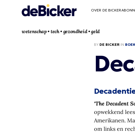
OVER DE BICKER
ABONN
wetenschap • tech • gezondheid • geld
BY
DE BICKER
IN
BOE
Dec
Decadenti
‘The Decadent So
opwekkend leesv
Amerikanen. Maar
om links en rech