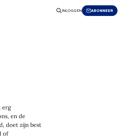
ABONNEER
INLOGGEN
 erg
ons, en de
, doet zijn best
d of