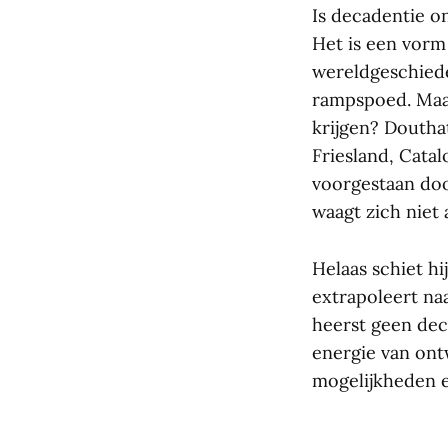
Is decadentie on
Het is een vorm 
wereldgeschiede
rampspoed. Maar
krijgen? Doutha
Friesland, Catal
voorgestaan doo
waagt zich niet 
Helaas schiet hi
extrapoleert naa
heerst geen dec
energie van ont
mogelijkheden er