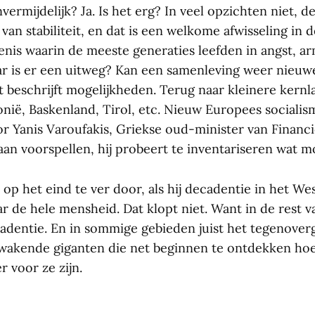
vermijdelijk? Ja. Is het erg? In veel opzichten niet, 
van stabiliteit, en dat is een welkome afwisseling in d
nis waarin de meeste generaties leefden in angst, a
 is er een uitweg? Kan een samenleving weer nieuw
t beschrijft mogelijkheden. Terug naar kleinere kernl
onië, Baskenland, Tirol, etc. Nieuw Europees socialis
r Yanis Varoufakis, Griekse oud-minister van Financi
aan voorspellen, hij probeert te inventariseren wat mog
j op het eind te ver door, als hij decadentie in het We
r de hele mensheid. Dat klopt niet. Want in de rest 
adentie. En in sommige gebieden juist het tegenover
wakende giganten die net beginnen te ontdekken ho
 voor ze zijn.