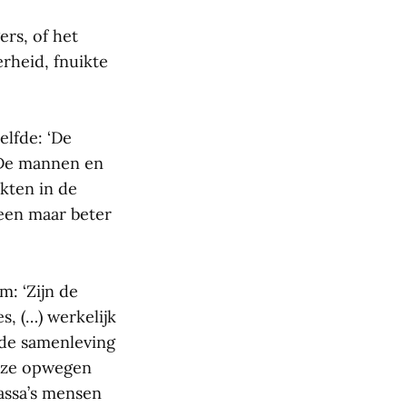
ers, of het
erheid, fnuikte
elfde: ‘De
 ‘De mannen en
kten in de
leen maar beter
m: ‘Zijn de
, (…) werkelijk
rde samenleving
t ze opwegen
massa’s mensen