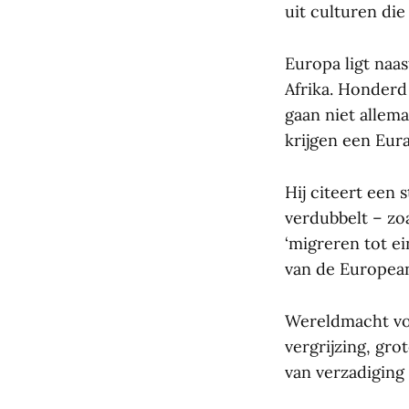
uit culturen di
Europa ligt naas
Afrika. Honderd 
gaan niet allema
krijgen een Euraf
Hij citeert een 
verdubbelt – zo
‘migreren tot e
van de European
Wereldmacht voor
vergrijzing, gro
van verzadiging