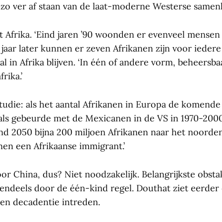
e zo ver af staan van de laat-moderne Westerse samenl
t Afrika. ‘Eind jaren ’90 woonden er evenveel mensen 
jaar later kunnen er zeven Afrikanen zijn voor iedere
al in Afrika blijven. ‘In één of andere vorm, beheersba
rika.’
studie: als het aantal Afrikanen in Europa de komende 
als gebeurde met de Mexicanen in de VS in 1970-200
ind 2050 bijna 200 miljoen Afrikanen naar het noorde
en een Afrikaanse immigrant.’
 China, dus? Niet noodzakelijk. Belangrijkste obstak
tendeels door de één-kind regel. Douthat ziet eerder
 en decadentie intreden.