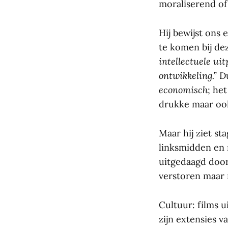
moraliserend of 
Hij bewijst ons 
te komen bij de
intellectuele ui
ontwikkeling.”
Du
economisch
; he
drukke maar ook
Maar hij ziet st
linksmidden en 
uitgedaagd door
verstoren maar 
Cultuur: films 
zijn extensies 