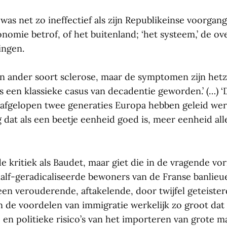
was net zo ineffectief als zijn Republikeinse voorgang
nomie betrof, of het buitenland; ‘het systeem,’ de ov
ingen.
n ander soort sclerose, maar de symptomen zijn hetz
s een klassieke casus van decadentie geworden.’ (…)
afgelopen twee generaties Europa hebben geleid wer
g dat als een beetje eenheid goed is, meer eenheid al
de kritiek als Baudet, maar giet die in de vragende vor
alf-geradicaliseerde bewoners van de Franse banlieues
een verouderende, aftakelende, door twijfel geteiste
jn de voordelen van immigratie werkelijk zo groot da
 en politieke risico’s van het importeren van grote 