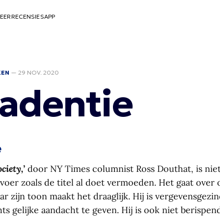
EER
RECENSIES
APP
KEN
—
29 NOV. 2020
adentie
e
ciety,’
door NY Times columnist Ross Douthat, is niet
oer zoals de titel al doet vermoeden. Het gaat over 
 zijn toon maakt het draaglijk. Hij is vergevensgezind
ts gelijke aandacht te geven. Hij is ook niet berispen