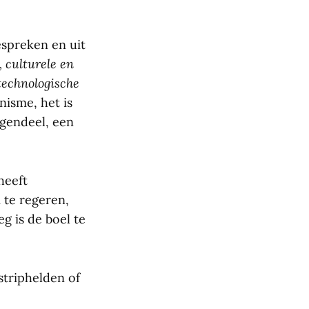
bespreken en uit
, culturele en
technologische
nisme, het is
egendeel, een
heeft
 te regeren,
g is de boel te
striphelden of