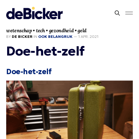
wetenschap • tech • gezondheid • geld
BY
DE BICKER
IN
OOK BELANGRIJK
—
1 APR. 2021
Doe-het-zelf
Doe-het-zelf