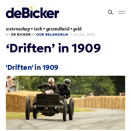
wetenschap • tech • gezondheid • geld
BY
DE BICKER
IN
OOK BELANGRIJK
—
22 JUL. 2015
‘Driften’ in 1909
'Driften' in 1909